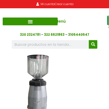
Mi cuenta
Crear cuenta
Menú
320 2324781
–
322 6621863
–
3105440547